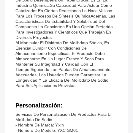
De Sodio Desempeña Un Papel Crucial Es En La
Industria Química.Su Capacidad Para Actuar Como
Catalizador En Ciertas Reacciones Lo Hace Valioso
Para Los Procesos De Síntesis QuímicaAdemás, Las
Características De Estabilidad Y Solubilidad Del
Compuesto Lo Convierten En Una Opción Preferida
Para Investigadores Y Científicos Que Trabajan En
Diversos Proyectos.
Al Manipular El Dihidrato De Molibdato Sódico, Es
Esencial Cumplir Con Condiciones De
Almacenamiento Específicas: El Producto Debe
Almacenarse En Un Lugar Fresco Y Seco Para
Mantener Su Integridad Y Calidad Con El
Tiempo.Siguiendo Las Pautas De Almacenamiento
Adecuadas, Los Usuarios Pueden Garantizar La
Longevidad Y La Eficacia Del Molibdato De Sodio
Para Sus Aplicaciones Previstas.
Personalización:
Servicios De Personalización De Productos Para El
Molibdato De Sodio:
- Nombre De Marca: Yixin
- Número De Modelo: YXC-SM01