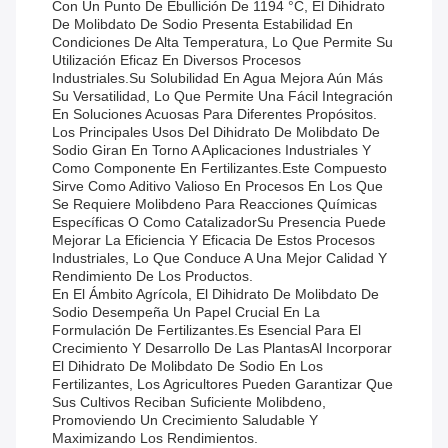
Con Un Punto De Ebullición De 1194 °C, El Dihidrato
De Molibdato De Sodio Presenta Estabilidad En
Condiciones De Alta Temperatura, Lo Que Permite Su
Utilización Eficaz En Diversos Procesos
Industriales.Su Solubilidad En Agua Mejora Aún Más
Su Versatilidad, Lo Que Permite Una Fácil Integración
En Soluciones Acuosas Para Diferentes Propósitos.
Los Principales Usos Del Dihidrato De Molibdato De
Sodio Giran En Torno A Aplicaciones Industriales Y
Como Componente En Fertilizantes.este Compuesto
Sirve Como Aditivo Valioso En Procesos En Los Que
Se Requiere Molibdeno Para Reacciones Químicas
Específicas O Como CatalizadorSu Presencia Puede
Mejorar La Eficiencia Y Eficacia De Estos Procesos
Industriales, Lo Que Conduce A Una Mejor Calidad Y
Rendimiento De Los Productos.
En El Ámbito Agrícola, El Dihidrato De Molibdato De
Sodio Desempeña Un Papel Crucial En La
Formulación De Fertilizantes.Es Esencial Para El
Crecimiento Y Desarrollo De Las PlantasAl Incorporar
El Dihidrato De Molibdato De Sodio En Los
Fertilizantes, Los Agricultores Pueden Garantizar Que
Sus Cultivos Reciban Suficiente Molibdeno,
Promoviendo Un Crecimiento Saludable Y
Maximizando Los Rendimientos.