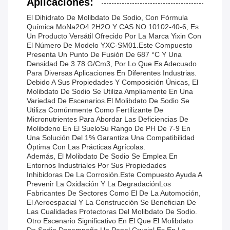
Aplicaciones:
El Dihidrato De Molibdato De Sodio, Con Fórmula
Química MoNa2O4.2H2O Y CAS NO 10102-40-6, Es
Un Producto Versátil Ofrecido Por La Marca Yixin Con
El Número De Modelo YXC-SM01.Este Compuesto
Presenta Un Punto De Fusión De 687 °C Y Una
Densidad De 3.78 G/cm3, Por Lo Que Es Adecuado
Para Diversas Aplicaciones En Diferentes Industrias.
Debido A Sus Propiedades Y Composición Únicas, El
Molibdato De Sodio Se Utiliza Ampliamente En Una
Variedad De Escenarios.El Molibdato De Sodio Se
Utiliza Comúnmente Como Fertilizante De
Micronutrientes Para Abordar Las Deficiencias De
Molibdeno En El SueloSu Rango De PH De 7-9 En
Una Solución Del 1% Garantiza Una Compatibilidad
Óptima Con Las Prácticas Agrícolas.
Además, El Molibdato De Sodio Se Emplea En
Entornos Industriales Por Sus Propiedades
Inhibidoras De La Corrosión.Este Compuesto Ayuda A
Prevenir La Oxidación Y La DegradaciónLos
Fabricantes De Sectores Como El De La Automoción,
El Aeroespacial Y La Construcción Se Benefician De
Las Cualidades Protectoras Del Molibdato De Sodio.
Otro Escenario Significativo En El Que El Molibdato