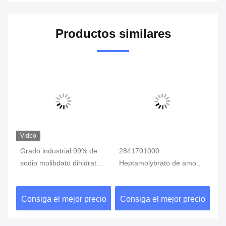
Productos similares
Vídeo
Grado industrial 99% de
2841701000
25
sodio molibdato dihidrato
Heptamolybrato de amonio
He
cristal blanco para el uso
utilizado como pigmento
am
de fertilizantes 25 kg
CAS 12027-67-7 para uso
ut
io
Consiga el mejor precio
Consiga el mejor precio
C
industrial