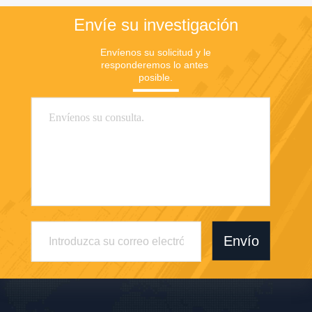
Envíe su investigación
Envíenos su solicitud y le 
responderemos lo antes 
posible.
Envío