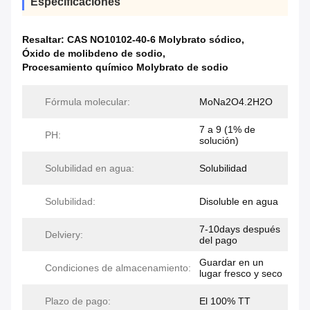
Especificaciones
Resaltar:
CAS NO10102-40-6 Molybrato sódico
,
Óxido de molibdeno de sodio
,
Procesamiento químico Molybrato de sodio
Fórmula molecular:
MoNa2O4.2H2O
7 a 9 (1% de
PH:
solución)
Solubilidad en agua:
Solubilidad
Solubilidad:
Disoluble en agua
7-10days después
Delviery:
del pago
Guardar en un
Condiciones de almacenamiento:
lugar fresco y seco
Plazo de pago:
El 100% TT