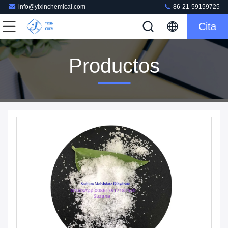
info@yixinchemical.com
86-21-59159725
Cita
Productos