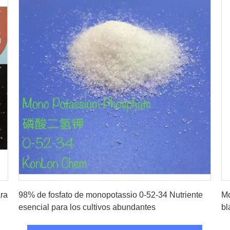
Consiga el mejor precio
ara
98% de fosfato de monopotassio 0-52-34 Nutriente
Mo
esencial para los cultivos abundantes
bl