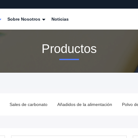
Sobre Nosotros
Noticias
Productos
Sales de carbonato
Añadidos de la alimentación
Polvo de