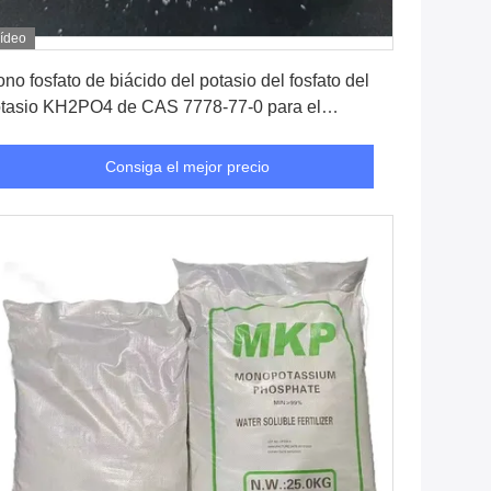
ídeo
Consiga el mejor precio
no fosfato de biácido del potasio del fosfato del
tasio KH2PO4 de CAS 7778-77-0 para el
rtilizante
Consiga el mejor precio