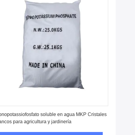
Consiga el mejor precio
nopotassiofosfato soluble en agua MKP Cristales
ancos para agricultura y jardinería