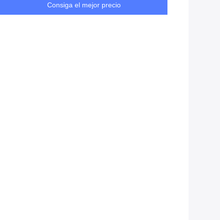
Consiga el mejor precio