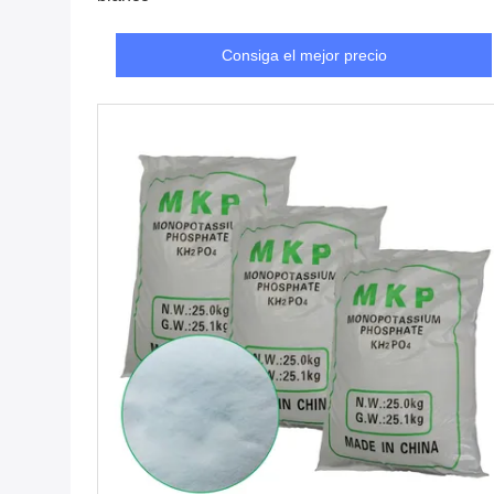
Consiga el mejor precio