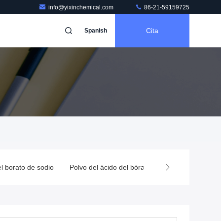
info@yixinchemical.com
86-21-59159725
Cita
Spanish
l borato de sodio
Polvo del ácido del bórax
Sustancias químic