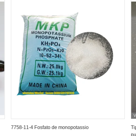
V
Consiga el mejor precio
7758-11-4 Fosfato de monopotassio
Ti
pu