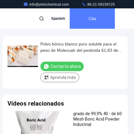
info@yixinchemical.com
86-21-59159725
Cita
Spanish
Polvo bórico blanco puro soluble para el
peso de Molecualr del pesticida 61,83 de
las hormigas
Contacto ahora
Aprenda más
Vídeos relacionados
grado de 99,9% 40 - de 60
Mesh Boric Acid Powder
Industrial