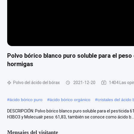
Polvo bórico blanco puro soluble para el peso 
hormigas
Polvo del ácido del bórax
2021-12-20
1404 Las opi
#
ácido bórico puro
#
ácido bórico orgánico
#
cristales del ácido 
DESCRIPCIÓN: Polvo bórico blanco puro soluble para el pesticida 6
H3BO3 y Molecualr peso: 61,83, también se conoce como ácido b...
Mensajes del visitante