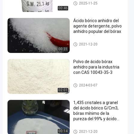
Polvo del ácido del bórax
2025-11-25
00:46
Ácido bórico anhidro del
agente detergente, polvo
anhidro popular del bórax
Polvo del ácido del bórax
2021-12-20
00:31
Polvo de ácido bórax
anhidro para la industria
con CAS 10043-35-3
Polvo del ácido del bórax
2024-03-07
02:01
1,435 cristales a granel
del ácido bórico G/Cm3,
bórax mínimo de la
pureza del 99% y ácido
bórico
Polvo del ácido del bórax
00:14
2021-12-20