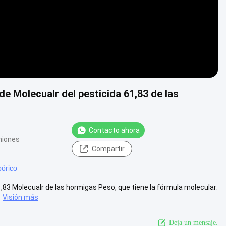
de Molecualr del pesticida 61,83 de las
Contacto ahora
niones
Compartir
bórico
1,83 Molecualr de las hormigas Peso, que tiene la fórmula molecular:
Visión más
Deja un mensaje.